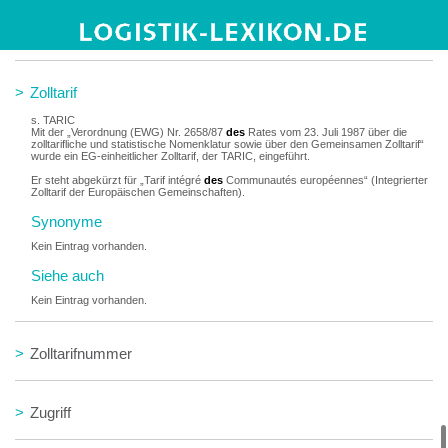
>
Zollgutumwandlung
>
Zolltarif
s. TARIC
Mit der „Verordnung (EWG) Nr. 2658/87
des
Rates vom 23. Juli 1987 über die
zolltarifliche und statistische Nomenklatur sowie über den Gemeinsamen Zolltarif“
wurde ein EG-einheitlicher Zolltarif, der TARIC, eingeführt.
Er steht abgekürzt für „Tarif intégré
des
Communautés européennes“ (Integrierter
Zolltarif der Europäischen Gemeinschaften).
Synonyme
Kein Eintrag vorhanden.
Siehe auch
Kein Eintrag vorhanden.
>
Zolltarifnummer
>
Zugriff