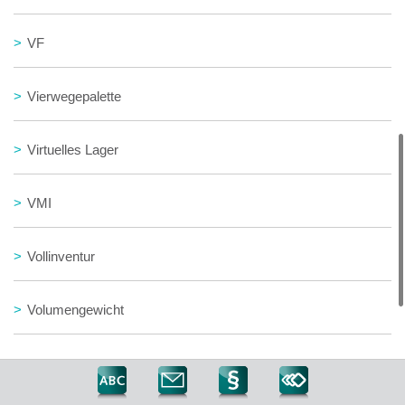
>
VF
>
Vierwegepalette
>
Virtuelles Lager
>
VMI
>
Vollinventur
>
Volumengewicht
>
Vorlauf