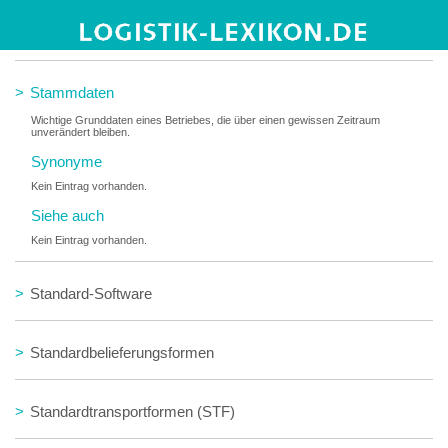
>
Stahlpalette
>
Stammdaten
Wichtige Grunddaten eines Betriebes, die über einen gewissen Zeitraum
unverändert bleiben.
Synonyme
Kein Eintrag vorhanden.
Siehe auch
Kein Eintrag vorhanden.
>
Standard-Software
>
Standardbelieferungsformen
>
Standardtransportformen (STF)