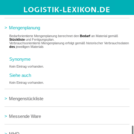
>
Meldebestand
>
Mengenplanung
Bedarforientierte Mengenplanung berechnet den
Bedarf
an Material gemäß
Stückliste
und Fertigungsplan.
Verbrauchsorientierte Mengenplanung erfolgt gemäß historischer Verbrauchsdaten
des
jeweiligen Materials
Synonyme
Kein Eintrag vorhanden.
Siehe auch
Kein Eintrag vorhanden.
>
Mengenstückliste
>
Messende Ware
>
MHD