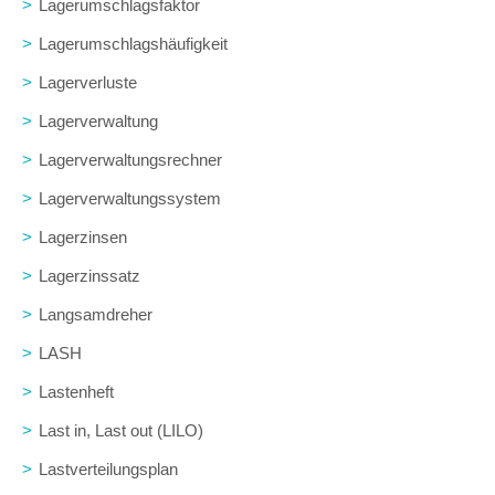
>
Lagerumschlagsfaktor
>
Lagerumschlagshäufigkeit
>
Lagerverluste
>
Lagerverwaltung
>
Lagerverwaltungsrechner
>
Lagerverwaltungssystem
>
Lagerzinsen
>
Lagerzinssatz
>
Langsamdreher
>
LASH
>
Lastenheft
>
Last in, Last out (LILO)
>
Lastverteilungsplan