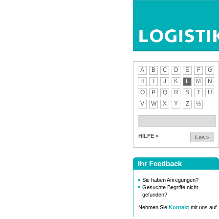
A
B
C
D
E
F
G
H
I
J
K
L
M
N
O
P
Q
R
S
T
U
V
W
X
Y
Z
½
HILFE >
Los >
Ihr Feedback
Sie haben Anregungen?
Gesuchte Begriffe nicht
gefunden?
Nehmen Sie
Kontakt
mit uns auf.