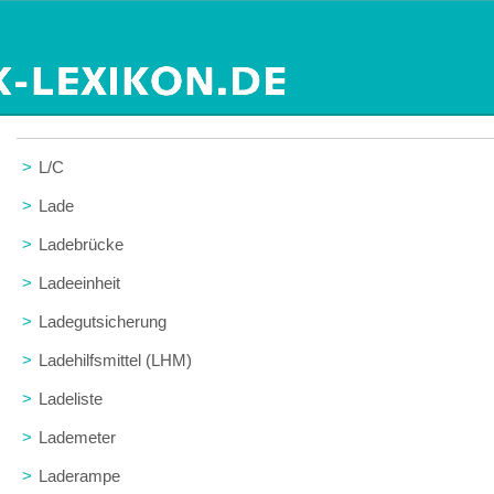
>
L/C
>
Lade
>
Ladebrücke
>
Ladeeinheit
>
Ladegutsicherung
>
Ladehilfsmittel (LHM)
>
Ladeliste
>
Lademeter
>
Laderampe