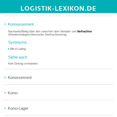
>
Konfektionieren
>
Konnossement
Nachweis/Beleg über den zwischen dem Verlader und
Verfrachter
(Reederei)abgeschlossenen Seefrachtvertrag.
Synonyme
Bill of Lading
Siehe auch
Kein Eintrag vorhanden.
>
Konossement
>
Konsi
>
Konsi-Lager