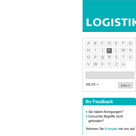
A
B
C
D
E
F
G
H
I
J
K
L
M
N
O
P
Q
R
S
T
U
V
W
X
Y
Z
½
HILFE >
Los >
Ihr Feedback
Sie haben Anregungen?
Gesuchte Begriffe nicht
gefunden?
Nehmen Sie
Kontakt
mit uns auf.