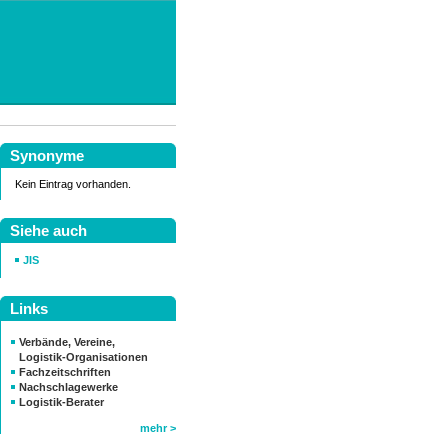
Synonyme
Kein Eintrag vorhanden.
Siehe auch
JIS
Links
Verbände, Vereine,
Logistik-Organisationen
Fachzeitschriften
Nachschlagewerke
Logistik-Berater
mehr >