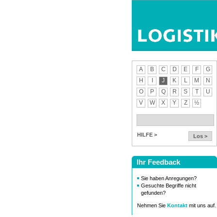
A
B
C
D
E
F
G
H
I
J
K
L
M
N
O
P
Q
R
S
T
U
V
W
X
Y
Z
½
HILFE >
Los >
Ihr Feedback
Sie haben Anregungen?
Gesuchte Begriffe nicht
gefunden?
Nehmen Sie
Kontakt
mit uns auf.