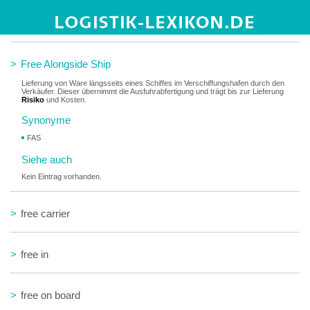
>
Frankatur
>
Free Alongside Ship
Lieferung von Ware längsseits eines Schiffes im Verschiffungshafen durch den
Verkäufer. Dieser übernimmt die Ausfuhrabfertigung und trägt bis zur Lieferung
Risiko
und Kosten.
Synonyme
FAS
Siehe auch
Kein Eintrag vorhanden.
>
free carrier
>
free in
>
free on board