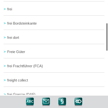
>
frei
>
frei Bordsteinkante
>
frei dort
>
Freie Güter
>
frei Frachtführer (FCA)
>
freight collect
>
frei Grenze (DAF)