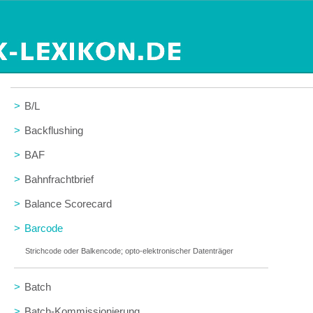
>
B/L
>
Backflushing
>
BAF
>
Bahnfrachtbrief
>
Balance Scorecard
>
Barcode
Strichcode oder Balkencode; opto-elektronischer Datenträger
>
Batch
>
Batch-Kommissionierung