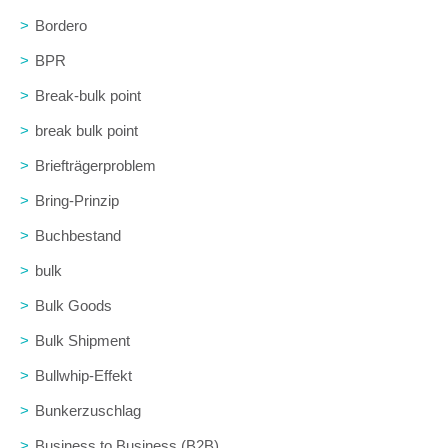
>
Bordero
>
BPR
>
Break-bulk point
>
break bulk point
>
Briefträgerproblem
>
Bring-Prinzip
>
Buchbestand
>
bulk
>
Bulk Goods
>
Bulk Shipment
>
Bullwhip-Effekt
>
Bunkerzuschlag
>
Business to Business (B2B)