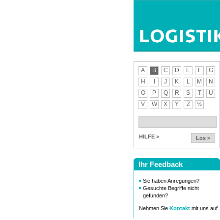
A
B
C
D
E
F
G
H
I
J
K
L
M
N
O
P
Q
R
S
T
U
V
W
X
Y
Z
½
HILFE >
Los >
Ihr Feedback
Sie haben Anregungen?
Gesuchte Begriffe nicht
gefunden?
Nehmen Sie
Kontakt
mit uns auf.