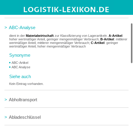
>
ABC
>
ABC-Analyse
dient in der
Materialwirtschaft
zur Klassifizierung von Lagerartikeln.
A-Artikel
:
hoher wertmäßiger Anteil, geringer mengenmäßiger Verbrauch;
B-Artikel
: mittlerer
wertmäßiger Anteil, mittlerer mengenmäßiger Verbrauch;
C-Artikel
: geringer
wertmäßiger Anteil, hoher mengenmäßiger Verbrauch
Synonyme
ABC-Artikel
ABC Analyse
Siehe auch
Kein Eintrag vorhanden.
>
Abholtransport
>
Abladeschlüssel